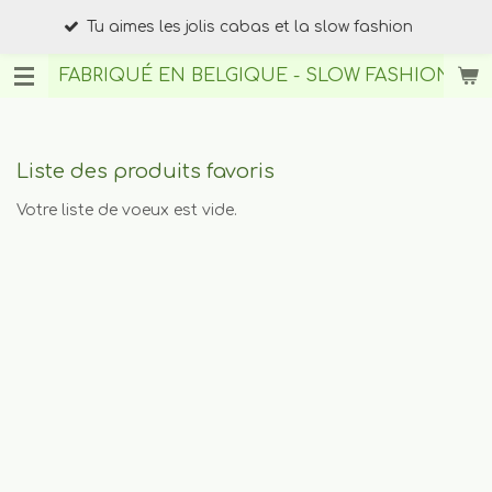
Tu ch
Passer
Tu aimes les jolis cabas et la slow fashion
upcy
au
contenu
FABRIQUÉ EN BELGIQUE - SLOW FASHION
BY A
principal
Liste des produits favoris
Votre liste de voeux est vide.