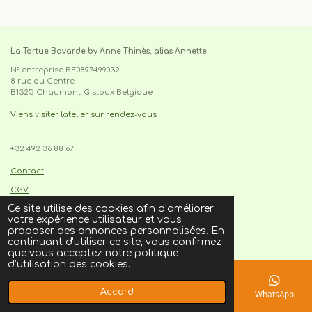
La Tortue Bavarde by Anne Thinès, alias Annette
N° entreprise BE0897.499.032
8 rue du Centre
B1325 Chaumont-Gistoux Belgique
Viens visiter l'atelier sur rendez-vous
+32 492 36 88 67
cabas, sac,tote-bag,upcycling,made in belgium,pièce
unique,recyclage,slowfashion,fait main,circuit court,local,artisanat
Contact
CGV
Ce site utilise des cookies afin d’améliorer
votre expérience utilisateur et vous
I
F
proposer des annonces personnalisées. En
n
a
© 2021
latortuebavarde.be
continuant d'utiliser ce site, vous confirmez
s
c
que vous acceptez notre politique
t
e
d’utilisation des cookies.
a
b
g
o
r
o
Accord
E-mail
Téléphone
Carte
Facebook
WhatsApp
a
k
m