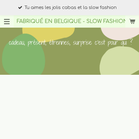
Tu ch
Passer
Tu aimes les jolis cabas et la slow fashion
upcy
au
contenu
FABRIQUÉ EN BELGIQUE - SLOW FASHION
BY A
principal