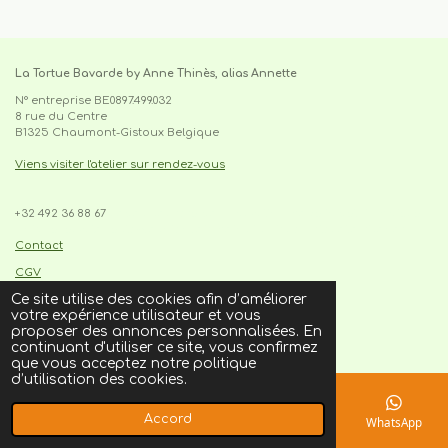
La Tortue Bavarde by Anne Thinès, alias Annette
N° entreprise BE0897.499.032
8 rue du Centre
B1325 Chaumont-Gistoux Belgique
Viens visiter l'atelier sur rendez-vous
+32 492 36 88 67
cabas, sac,tote-bag,upcycling,made in belgium,pièce
unique,recyclage,slowfashion,fait main,circuit court,local,artisanat
Contact
CGV
Ce site utilise des cookies afin d’améliorer
votre expérience utilisateur et vous
I
F
proposer des annonces personnalisées. En
n
a
© 2021
latortuebavarde.be
continuant d'utiliser ce site, vous confirmez
s
c
que vous acceptez notre politique
t
e
d’utilisation des cookies.
a
b
g
o
r
o
Accord
E-mail
Téléphone
Carte
Facebook
WhatsApp
a
k
m