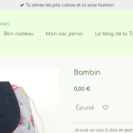
Tu aimes les jolis cabas et la slow fashion
HINÈS
Bon cadeau
Mon sac perso
Le blog de la T
Bambin
0,00 €
Épuisé
Je suis un sac à dos en jea