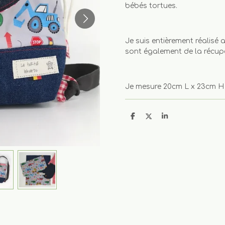
bébés tortues.
Je suis entièrement réalisé
sont également de la récup
Je mesure 20cm L x 23cm H
P
P
P
a
a
a
r
r
r
t
t
t
a
a
a
g
g
g
e
e
e
r
r
r