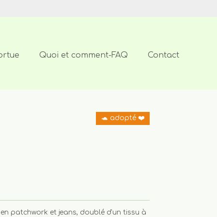
ortue
Quoi et comment-FAQ
Contact
🐢 adopté ❤️
é en patchwork et jeans, doublé d'un tissu à