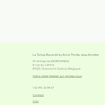
La Tortue Bavarde by Anne Thinès, alias Annette
N° entreprise BE0897.499.032
8 rue du Centre
B1325 Chaumont-Gistoux Belgique
Viens visiter l'atelier sur rendez-vous
+32 492 36 88 67
cabas, sac,tote-bag,upcycling,made 
unique,recyclage,slowfashion,fait main,circuit court,l
Contact
CGV