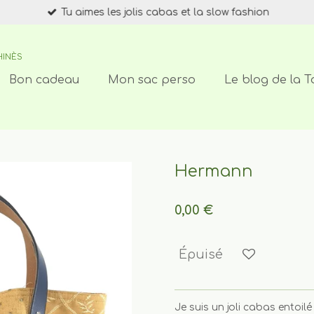
Tu aimes les jolis cabas et la slow fashion
HINÈS
Bon cadeau
Mon sac perso
Le blog de la T
Hermann
0,00 €
Épuisé
Je suis un joli cabas entoil