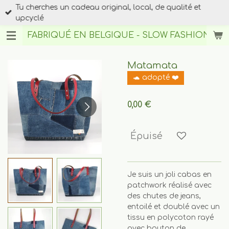
Tu cherches un cadeau original, local, de qualité et
Passer
upcyclé
au
contenu
FABRIQUÉ EN BELGIQUE - SLOW FASHION
BY A
principal
Matamata
🐢 adopté ❤️
0,00 €
Épuisé
Je suis un joli cabas en
patchwork réalisé avec
des chutes de jeans,
entoilé et doublé avec un
tissu en polycoton rayé
avec bouton de