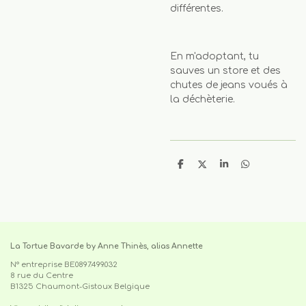
différentes.
En m'adoptant, tu
sauves un store et des
chutes de jeans voués à
la déchèterie.
P
P
P
P
a
a
a
a
r
r
r
r
t
t
t
t
a
a
a
a
g
g
g
g
e
e
e
e
r
r
r
r
La Tortue Bavarde by Anne Thinès, alias Annette
N° entreprise BE0897.499.032
8 rue du Centre
B1325 Chaumont-Gistoux Belgique