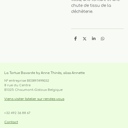
chute de tissu de la
déchèterie.
P
P
P
P
a
a
a
a
r
r
r
r
t
t
t
t
a
a
a
a
g
g
g
g
e
e
e
e
r
r
r
r
La Tortue Bavarde by Anne Thinès, alias Annette
N° entreprise BE0897.499.032
8 rue du Centre
B1325 Chaumont-Gistoux Belgique
Viens visiter l'atelier sur rendez-vous
+32 492 36 88 67
cabas, sac,tote-bag,upcycling,made in belgium,pièce
unique,recyclage,slowfashion,fait main,circuit court,local,artisanat
Contact