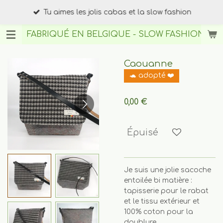
Passer
Tu aimes les jolis cabas et la slow fashion
au
contenu
FABRIQUÉ EN BELGIQUE - SLOW FASHION
BY A
principal
Caouanne
🐢 adopté ❤️
0,00 €
Épuisé
Je suis une jolie sacoche
entoilée bi matière :
tapisserie pour le rabat
et le tissu extérieur et
100% coton pour la
doublure.