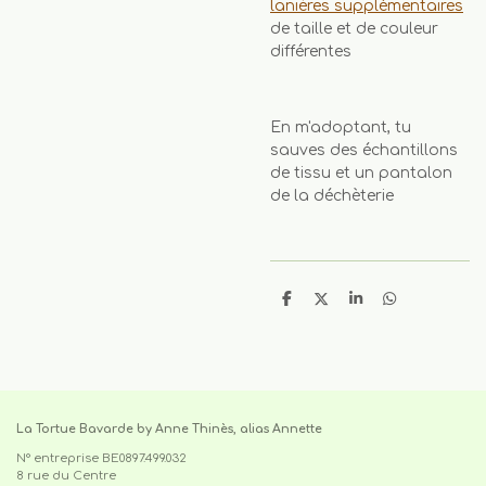
lanières supplémentaires
de taille et de couleur
différentes
En m'adoptant, tu
sauves des échantillons
de tissu et un pantalon
de la déchèterie
P
P
P
P
a
a
a
a
r
r
r
r
t
t
t
t
a
a
a
a
g
g
g
g
e
e
e
e
r
r
r
r
La Tortue Bavarde by Anne Thinès, alias Annette
N° entreprise BE0897.499.032
8 rue du Centre