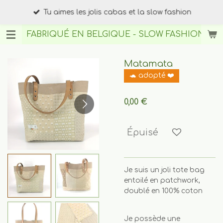
Passer
Tu aimes les jolis cabas et la slow fashion
au
contenu
FABRIQUÉ EN BELGIQUE - SLOW FASHION
BY A
principal
Matamata
🐢 adopté ❤️
0,00 €
Épuisé
Je suis un joli tote bag
entoilé en patchwork,
doublé en 100% coton
Je possède une