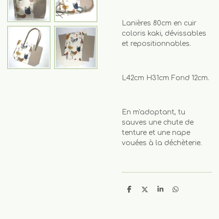
Lanières 80cm en cuir
coloris kaki, dévissables
et repositionnables.
L42cm H31cm Fond 12cm.
En m'adoptant, tu
sauves une chute de
tenture et une nape
vouées à la déchèterie.
P
P
P
P
a
a
a
a
r
r
r
r
t
t
t
t