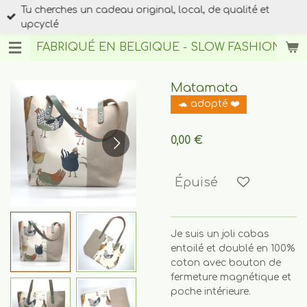
Tu cherches un cadeau original, local, de qualité et
Passer
upcyclé
au
contenu
FABRIQUÉ EN BELGIQUE - SLOW FASHION
BY A
principal
Matamata
🐢 adopté ❤️
0,00 €
Épuisé
Je suis un joli cabas
entoilé et doublé en 100%
coton avec bouton de
fermeture magnétique et
poche intérieure.