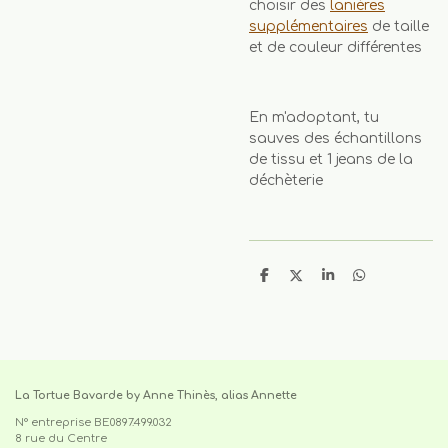
choisir des
lanières
supplémentaires
de taille
et de couleur différentes
En m'adoptant, tu
sauves des échantillons
de tissu et 1 jeans de la
déchèterie
P
P
P
P
a
a
a
a
r
r
r
r
t
t
t
t
a
a
a
a
g
g
g
g
e
e
e
e
r
r
r
r
La Tortue Bavarde by Anne Thinès, alias Annette
N° entreprise BE0897.499.032
8 rue du Centre