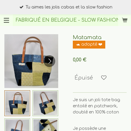
Passer
Tu aimes les jolis cabas et la slow fashion
au
contenu
FABRIQUÉ EN BELGIQUE - SLOW FASHION
BY A
principal
Matamata
🐢 adopté ❤️
0,00 €
Épuisé
Je suis un joli tote bag
entoilé en patchwork,
doublé en 100% coton
Je possède une