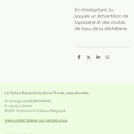
En m'adoptant, tu
sauves un échantillon de
tapisserie et des chutes
de tissu de la déchèterie.
P
P
P
P
a
a
a
a
r
r
r
r
t
t
t
t
a
a
a
a
g
g
g
g
e
e
e
e
r
r
r
r
La Tortue Bavarde by Anne Thinès, alias Annette
N° entreprise BE0897.499.032
8 rue du Centre
B1325 Chaumont-Gistoux Belgique
Viens visiter l'atelier sur rendez-vous