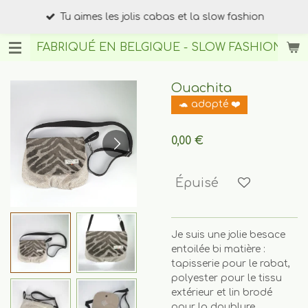
Passer
Tu aimes les jolis cabas et la slow fashion
au
contenu
FABRIQUÉ EN BELGIQUE - SLOW FASHION
BY A
principal
Ouachita
🐢 adopté ❤️
0,00 €
Épuisé
Je suis une jolie besace
entoilée bi matière :
tapisserie pour le rabat,
polyester pour le tissu
extérieur et lin brodé
pour la doublure.