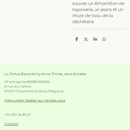
sauves un échantillon de
tapisserie, un jeans et un
chute de tissu de la
déchèterie.
P
P
P
P
a
a
a
a
r
r
r
r
t
t
t
t
a
a
a
a
g
g
g
g
e
e
e
e
r
r
r
r
La Tortue Bavarde by Anne Thinès, alias Annette
N° entreprise BE0897.499.032
8 rue du Centre
B1325 Chaumont-Gistoux Belgique
Viens visiter l'atelier sur rendez-vous
+32 492 36 88 67
cabas, sac,tote-bag,upcycling,made in belgium,pièce
unique,recyclage,slowfashion,fait main,circuit court,local,artisanat
Contact