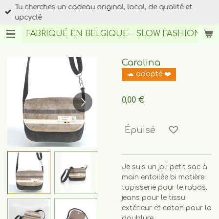
Tu cherches un cadeau original, local, de qualité et
Passer
upcyclé
au
contenu
FABRIQUÉ EN BELGIQUE - SLOW FASHION
BY A
principal
Carolina
🐢 adopté ❤️
0,00 €
Épuisé
Je suis un joli petit sac à
main entoilée bi matière :
tapisserie pour le rabas,
jeans pour le tissu
extérieur et coton pour la
doublure.