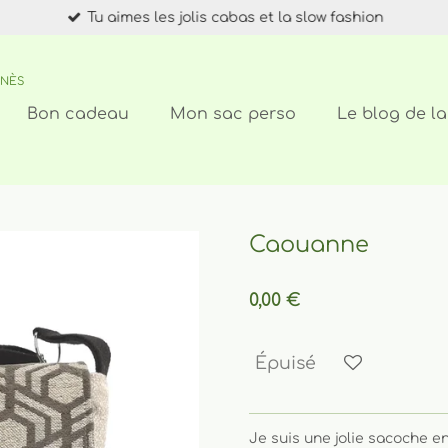
Tu aimes les jolis cabas et la slow fashion
INÈS
Bon cadeau
Mon sac perso
Le blog de la
Caouanne
0,00 €
Épuisé
Je suis une jolie sacoche en