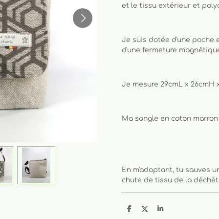
et le tissu extérieur et pol
Je suis dotée d'une poche e
d'une fermeture magnétiqu
Je mesure 29cmL x 26cmH x
Ma sangle en coton marron 
En m'adoptant, tu sauves un
chute de tissu de la déchèt
P
P
P
a
a
a