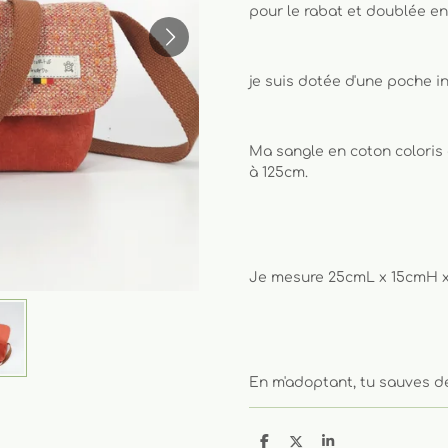
pour le rabat et doublée e
je suis dotée d'une poche i
Ma sangle en coton coloris
à 125cm.
Je mesure 25cmL x 15cmH 
En m'adoptant, tu sauves de
P
P
P