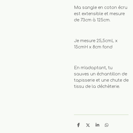
Ma sangle en coton écru
est extensible et mesure
de 73cm à 125cm.
Je mesure 25,5cmL x
15cmH x 8cm fond
En m'adoptant, tu
sauves un échantillon de
tapisserie et une chute de
tissu de la déchèterie.
P
P
P
P
a
a
a
a