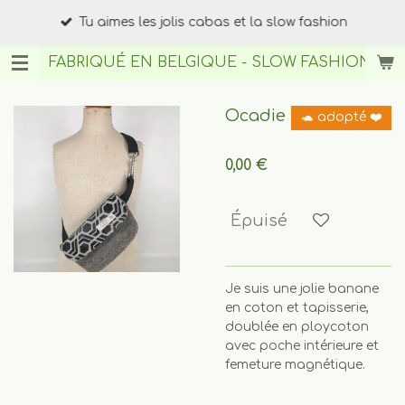
Passer
Tu aimes les jolis cabas et la slow fashion
au
contenu
FABRIQUÉ EN BELGIQUE - SLOW FASHION
BY A
principal
Ocadie
🐢 adopté ❤️
0,00 €
Épuisé
Je suis une jolie banane
en coton et tapisserie,
doublée en ploycoton
avec poche intérieure et
femeture magnétique.