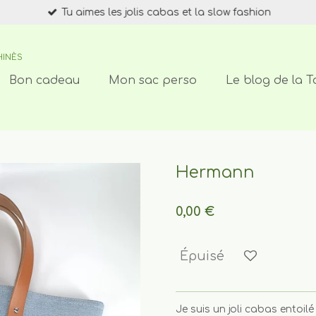
Tu aimes les jolis cabas et la slow fashion
HINÈS
Bon cadeau
Mon sac perso
Le blog de la T
Hermann
0,00 €
Épuisé
Je suis un joli cabas entoilé