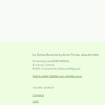
La Tortue Bavarde by Anne Thinès, alias Annette
N° entreprise BE0897.499.032
8 rue du Centre
B1325 Chaumont-Gistoux Belgique
Viens visiter l'atelier sur rendez-vous
+32 492 36 88 67
cabas, sac,tote-bag,upcycling,made 
unique,recyclage,slowfashion,fait main,circuit court,l
Contact
CGV