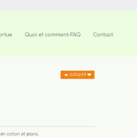
ortue
Quoi et comment-FAQ
Contact
🐢 adopté ❤️
 en coton et jeans.