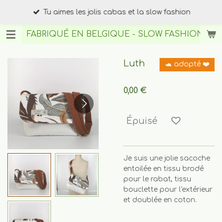
Passer
Tu aimes les jolis cabas et la slow fashion
au
contenu
FABRIQUÉ EN BELGIQUE - SLOW FASHION
BY A
principal
Luth
🐢 adopté ❤️
0,00 €
Épuisé
Je suis une jolie sacoche
entoilée en tissu brodé
pour le rabat, tissu
bouclette pour l'extérieur
et doublée en coton.