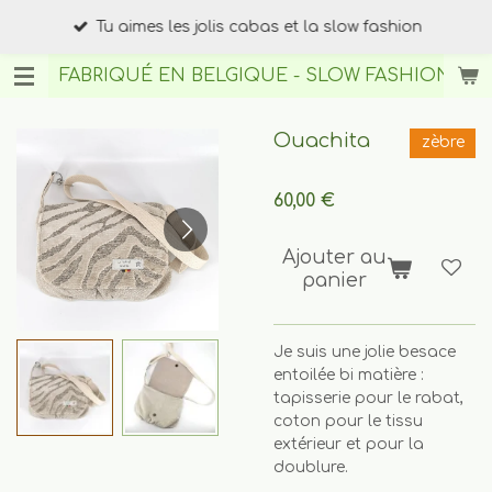
Passer
Tu aimes les jolis cabas et la slow fashion
au
contenu
FABRIQUÉ EN BELGIQUE - SLOW FASHION
BY A
principal
Ouachita
zèbre
60,00 €
Ajouter au
panier
Je suis une jolie besace
entoilée bi matière :
tapisserie pour le rabat,
coton pour le tissu
extérieur et pour la
doublure.