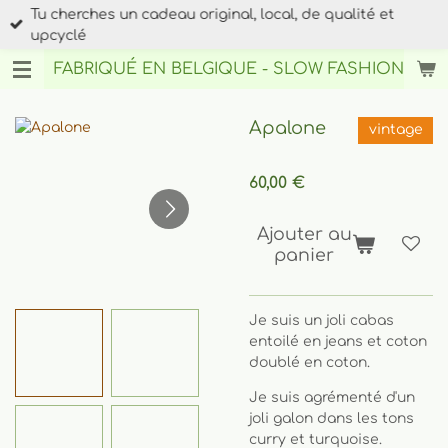
Tu cherches un cadeau original, local, de qualité et
Passer
upcyclé
au
contenu
FABRIQUÉ EN BELGIQUE - SLOW FASHION
BY AN
principal
Apalone
vintage
60,00 €
Ajouter au
panier
Je suis un joli cabas
entoilé en jeans et coton
doublé en coton.
Je suis agrémenté d'un
joli galon dans les tons
curry et turquoise.