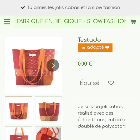
Passer
Tu aimes les jolis cabas et la slow fashion
au
contenu
FABRIQUÉ EN BELGIQUE - SLOW FASHION
BY A
principal
Testudo
🐢 adopté ❤️
0,00 €
Épuisé
Je suis un joli cabas
réalisé avec des
échantillons, entoilé et
doublé de polycoton.