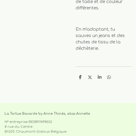
de taille et de couleur
différentes.
En m'adoptant, tu
sauves un jeans et des
chutes de tissu de la
déchèterie.
P
P
P
P
a
a
a
a
r
r
r
r
t
t
t
t
a
a
a
a
g
g
g
g
e
e
e
e
r
r
r
r
La Tortue Bavarde by Anne Thinès, alias Annette
N° entreprise BE0897.499.032
8 rue du Centre
B1325 Chaumont-Gistoux Belgique