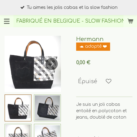
Passer
Tu aimes les jolis cabas et la slow fashion
au
contenu
FABRIQUÉ EN BELGIQUE - SLOW FASHION
BY A
principal
Hermann
🐢 adopté ❤️
0,00 €
Épuisé
Je suis un joli cabas
entoilé en polycoton et
jeans, doublé de coton