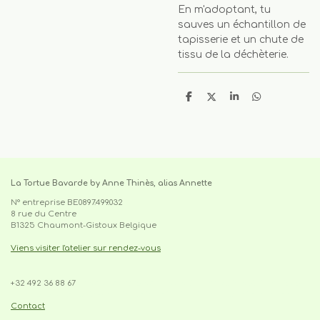
En m'adoptant, tu
sauves un échantillon de
tapisserie et un chute de
tissu de la déchèterie.
P
P
P
P
a
a
a
a
r
r
r
r
t
t
t
t
a
a
a
a
g
g
g
g
e
e
e
e
r
r
r
r
La Tortue Bavarde by Anne Thinès, alias Annette
N° entreprise BE0897.499.032
8 rue du Centre
B1325 Chaumont-Gistoux Belgique
Viens visiter l'atelier sur rendez-vous
+32 492 36 88 67
cabas, sac,tote-bag,upcycling,made in belgium,pièce
unique,recyclage,slowfashion,fait main,circuit court,local,artisanat
Contact