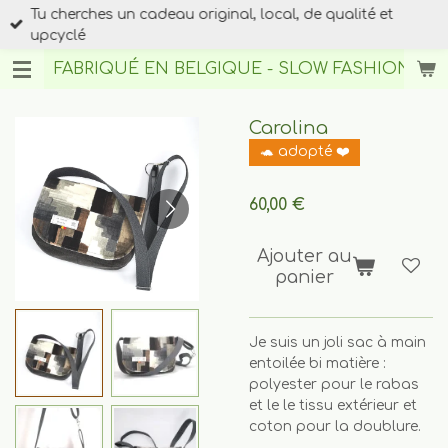
Tu cherches un cadeau original, local, de qualité et
Passer
upcyclé
au
contenu
FABRIQUÉ EN BELGIQUE - SLOW FASHION
BY A
principal
Carolina
🐢 adopté ❤️
60,00 €
Ajouter au
panier
Je suis un joli sac à main
entoilée bi matière :
polyester pour le rabas
et le le tissu extérieur et
coton pour la doublure.