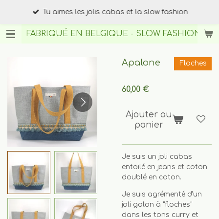
Passer
Tu aimes les jolis cabas et la slow fashion
au
contenu
FABRIQUÉ EN BELGIQUE - SLOW FASHION
BY A
principal
Apalone
Floches
60,00 €
Ajouter au
panier
Je suis un joli cabas
entoilé en jeans et coton
doublé en coton.
Je suis agrémenté d'un
joli galon à "floches"
dans les tons curry et