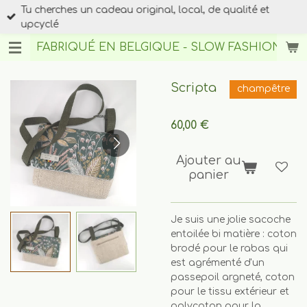
Tu cherches un cadeau original, local, de qualité et
Passer
upcyclé
au
contenu
FABRIQUÉ EN BELGIQUE - SLOW FASHION
BY A
principal
Scripta
champêtre
60,00 €
Ajouter au
panier
Je suis une jolie sacoche
entoilée bi matière : coton
brodé pour le rabas qui
est agrémenté d'un
passepoil argneté, coton
pour le tissu extérieur et
polycoton pour la