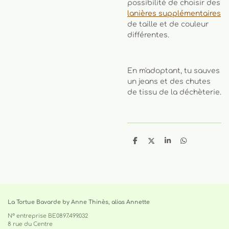
possibilité de choisir des
lanières supplémentaires
de taille et de couleur
différentes.
En m'adoptant, tu sauves
un jeans et des chutes
de tissu de la déchèterie.
P
P
P
P
a
a
a
a
r
r
r
r
t
t
t
t
a
a
a
a
g
g
g
g
e
e
e
e
r
r
r
r
La Tortue Bavarde by Anne Thinès, alias Annette
N° entreprise BE0897.499.032
8 rue du Centre