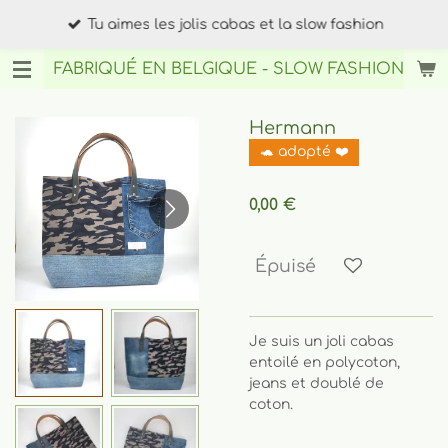
Passer
Tu aimes les jolis cabas et la slow fashion
au
contenu
FABRIQUÉ EN BELGIQUE - SLOW FASHION
BY AN
principal
Hermann
🐢 adopté ❤️
0,00 €
Épuisé
Je suis un joli cabas
entoilé en polycoton,
jeans et doublé de
coton.