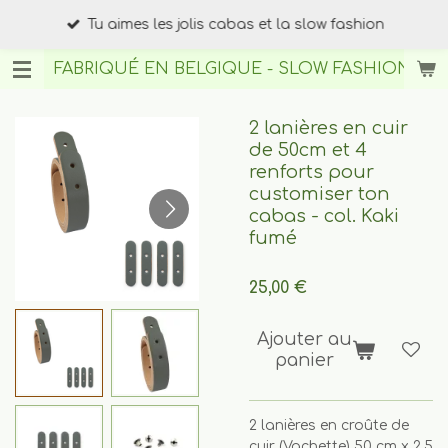
Passer
Tu aimes les jolis cabas et la slow fashion
au
contenu
FABRIQUÉ EN BELGIQUE - SLOW FASHION
BY A
principal
2 lanières en cuir
de 50cm et 4
renforts pour
customiser ton
cabas - col. Kaki
fumé
25,00 €
Ajouter au
panier
2 lanières en croûte de
cuir (Vachette) 50 cm x 2,5