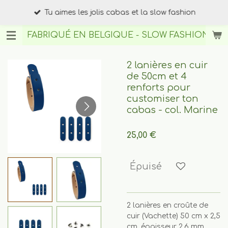
Passer
Tu aimes les jolis cabas et la slow fashion
au
contenu
FABRIQUÉ EN BELGIQUE - SLOW FASHION
BY A
principal
2 lanières en cuir
de 50cm et 4
renforts pour
customiser ton
cabas - col. Marine
25,00 €
Épuisé
2 lanières en croûte de
cuir (Vachette) 50 cm x 2,5
cm, épaisseur 2,6 mm