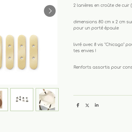
2 lanières en croûte de cuir 
dimensions 80 cm x 2 cm su
pour un porté épaule
livré avec 8 vis "Chicago" po
tes envies !
Renforts assortis pour conso
P
P
P
a
a
a
r
r
r
t
t
t
a
a
a
g
g
g
e
e
e