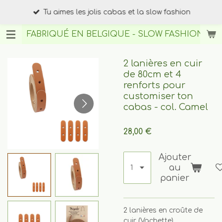
Passer
Tu aimes les jolis cabas et la slow fashion
au
contenu
FABRIQUÉ EN BELGIQUE - SLOW FASHION
BY A
principal
2 lanières en cuir
de 80cm et 4
renforts pour
customiser ton
cabas - col. Camel
28,00 €
Ajouter
au
panier
2 lanières en croûte de
cuir (Vachette)