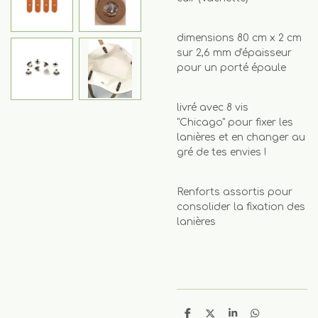
dimensions 80 cm x 2 cm
sur 2,6 mm d'épaisseur
pour un porté épaule
livré avec 8 vis
"Chicago" pour fixer les
lanières et en changer au
gré de tes envies !
Renforts assortis pour
consolider la fixation des
lanières
P
P
P
P