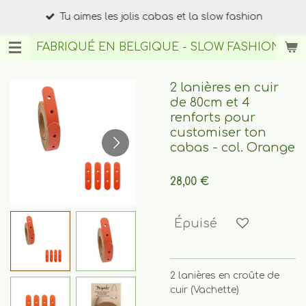
Passer
Tu aimes les jolis cabas et la slow fashion
au
contenu
FABRIQUÉ EN BELGIQUE - SLOW FASHION
BY A
principal
2 lanières en cuir
de 80cm et 4
renforts pour
customiser ton
cabas - col. Orange
28,00 €
Épuisé
2 lanières en croûte de
cuir (Vachette)