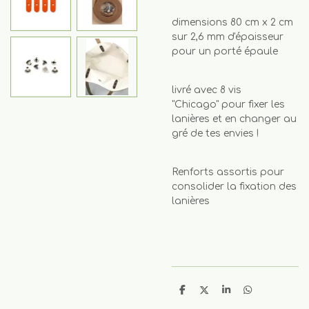
dimensions 80 cm x 2 cm
sur 2,6 mm d'épaisseur
pour un porté épaule
livré avec 8 vis
"Chicago" pour fixer les
lanières et en changer au
gré de tes envies !
Renforts assortis pour
consolider la fixation des
lanières
P
P
P
P
a
a
a
a