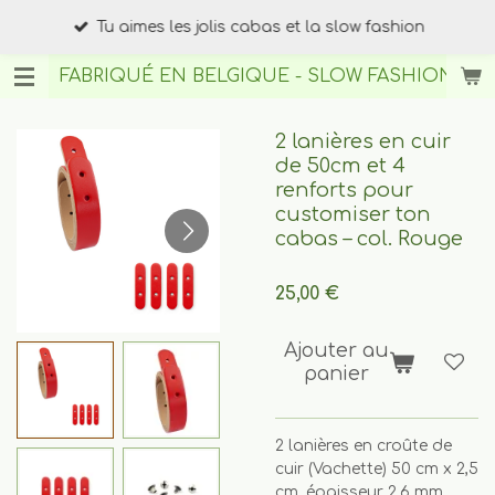
Passer
Tu aimes les jolis cabas et la slow fashion
au
contenu
FABRIQUÉ EN BELGIQUE - SLOW FASHION
BY A
principal
2 lanières en cuir
de 50cm et 4
renforts pour
customiser ton
cabas – col. Rouge
25,00 €
Ajouter au
panier
2 lanières en croûte de
cuir (Vachette) 50 cm x 2,5
cm, épaisseur 2,6 mm